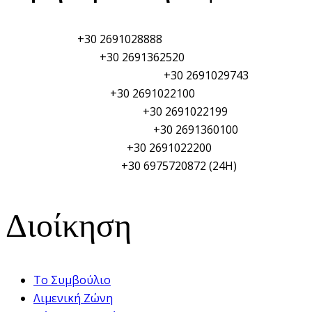
Λιμεναρχείο:
+30 2691028888
Τελωνείο Αιγίου:
+30 2691362520
Φυλάκιο Λιμενικού Σώματος:
+30 2691029743
Αστυνομικό τμήμα:
+30 2691022100
Πυροσβεστική Υπηρεσία:
+30 2691022199
Γενικό Νοσοκομείο Αιγίου:
+30 2691360100
Δημαρχείο Αιγιαλείας:
+30 2691022200
ΥΑΛ/ΥΑΛΕ (PSO/PFSO):
+30 6975720872 (24H)
Διοίκηση
Το Συμβούλιο
Λιμενική Ζώνη