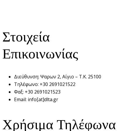
Στοιχεία
Επικοινωνίας
Διεύθυνση:
Ψαρων 2, Αίγιο – Τ.Κ. 25100
Τηλέφωνο:
+30 2691021522
Φαξ:
+30 2691021523
Email:
info[at]dlta.gr
Χρήσιμα Τηλέφωνα