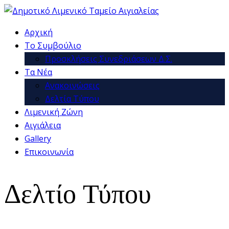
Αρχική
Το Συμβούλιο
Προσκλήσεις Συνεδριάσεων Δ.Σ.
Τα Νέα
Ανακοινώσεις
Δελτία Τύπου
Λιμενική Ζώνη
Αιγιάλεια
Gallery
Επικοινωνία
Δελτίο Τύπου