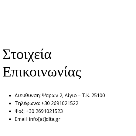
Στοιχεία
Επικοινωνίας
Διεύθυνση:
Ψαρων 2, Αίγιο – Τ.Κ. 25100
Τηλέφωνο:
+30 2691021522
Φαξ:
+30 2691021523
Email:
info[at]dlta.gr