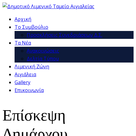
Αρχική
Το Συμβούλιο
Προσκλήσεις Συνεδριάσεων Δ.Σ.
Τα Νέα
Ανακοινώσεις
Δελτία Τύπου
Λιμενική Ζώνη
Αιγιάλεια
Gallery
Επικοινωνία
Επίσκεψη
Δημάρχου