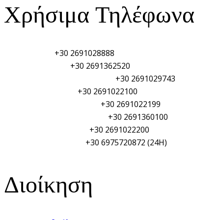
Χρήσιμα Τηλέφωνα
Λιμεναρχείο:
+30 2691028888
Τελωνείο Αιγίου:
+30 2691362520
Φυλάκιο Λιμενικού Σώματος:
+30 2691029743
Αστυνομικό τμήμα:
+30 2691022100
Πυροσβεστική Υπηρεσία:
+30 2691022199
Γενικό Νοσοκομείο Αιγίου:
+30 2691360100
Δημαρχείο Αιγιαλείας:
+30 2691022200
ΥΑΛ/ΥΑΛΕ (PSO/PFSO):
+30 6975720872 (24H)
Διοίκηση