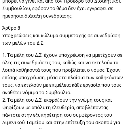
μπορεί να γίνει και από τον Πρόεδρο του Διοικητικού
Συμβουλίου, εφόσον το θέμα δεν έχει εγγραφεί σε
ημερήσια διάταξη συνεδρίασης.
Άρθρο 8
Υποχρεώσεις και κώλυμα συμμετοχής σε συνεδρίαση
των µελών του Δ.Σ.
1. Τα µέλη του Δ.Σ. έχουν υποχρέωση να µμετέχουν σε
όλες τις συνεδριάσεις του, καθώς και να εκτελούν τα
λοιπά καθήκοντά τους που προβλέπει ο νόμος. Έχουν
επίσης υποχρέωση, µέσα στα πλαίσια των καθηκόντων
τους, να εκτελούν µε επιµέλεια κάθε εργασία που τους
αναθέτει νόµιµα το Συµβούλιο.
2. Τα µέλη του Δ.Σ. εκφράζουν την γνώµη τους και
ψηφίζουν µε απόλυτη ελευθερία, αποβλέποντας
πάντοτε στην εξυπηρέτηση του συµφέροντος του
Λιµενικού Ταµείου και στην επίτευξη του σκοπού για