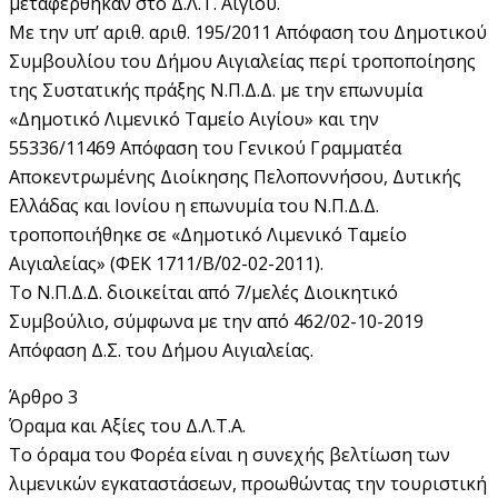
μεταφέρθηκαν στο Δ.Λ.Τ. Αιγίου.
Με την υπ’ αριθ. αριθ. 195/2011 Απόφαση του Δημοτικού
Συμβουλίου του Δήμου Αιγιαλείας περί τροποποίησης
της Συστατικής πράξης Ν.Π.Δ.Δ. με την επωνυμία
«Δημοτικό Λιμενικό Ταμείο Αιγίου» και την
55336/11469 Απόφαση του Γενικού Γραμματέα
Αποκεντρωμένης Διοίκησης Πελοποννήσου, Δυτικής
Ελλάδας και Ιονίου η επωνυμία του Ν.Π.Δ.Δ.
τροποποιήθηκε σε «Δημοτικό Λιμενικό Ταμείο
Αιγιαλείας» (ΦΕΚ 1711/Β΄/02-02-2011).
Το Ν.Π.Δ.Δ. διοικείται από 7/μελές Διοικητικό
Συμβούλιο, σύμφωνα με την από 462/02-10-2019
Απόφαση Δ.Σ. του Δήμου Αιγιαλείας.
Άρθρο 3
Όραμα και Αξίες του Δ.Λ.Τ.Α.
Το όραμα του Φορέα είναι η συνεχής βελτίωση των
λιμενικών εγκαταστάσεων, προωθώντας την τουριστική