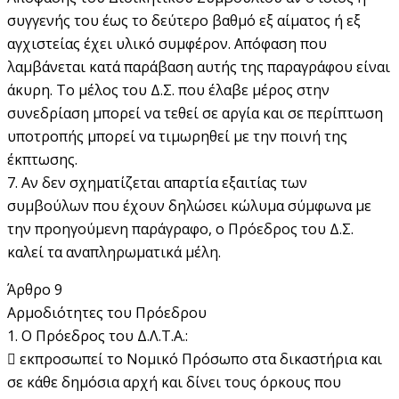
συγγενής του έως το δεύτερο βαθµό εξ αίµατος ή εξ
αγχιστείας έχει υλικό συµφέρον. Απόφαση που
λαµβάνεται κατά παράβαση αυτής της παραγράφου είναι
άκυρη. Το µέλος του Δ.Σ. που έλαβε µέρος στην
συνεδρίαση µπορεί να τεθεί σε αργία και σε περίπτωση
υποτροπής µπορεί να τιµωρηθεί µε την ποινή της
έκπτωσης.
7. Αν δεν σχηµατίζεται απαρτία εξαιτίας των
συµβούλων που έχουν δηλώσει κώλυµα σύµφωνα µε
την προηγούµενη παράγραφο, ο Πρόεδρος του Δ.Σ.
καλεί τα αναπληρωματικά µέλη.
Άρθρο 9
Αρμοδιότητες του Πρόεδρου
1. Ο Πρόεδρος του Δ.Λ.Τ.Α.:
 εκπροσωπεί το Νομικό Πρόσωπο στα δικαστήρια και
σε κάθε δημόσια αρχή και δίνει τους όρκους που