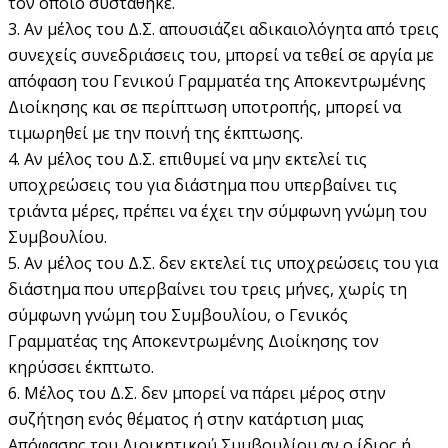
τον οποίο συστάθηκε.
3. Αν µέλος του Δ.Σ. απουσιάζει αδικαιολόγητα από τρεις
συνεχείς συνεδριάσεις του, µπορεί να τεθεί σε αργία µε
απόφαση του Γενικού Γραμματέα της Αποκεντρωμένης
Διοίκησης και σε περίπτωση υποτροπής, µπορεί να
τιμωρηθεί µε την ποινή της έκπτωσης.
4. Αν µέλος του Δ.Σ. επιθυµεί να µην εκτελεί τις
υποχρεώσεις του για διάστηµα που υπερβαίνει τις
τριάντα µέρες, πρέπει να έχει την σύµφωνη γνώµη του
Συµβουλίου.
5. Αν µέλος του Δ.Σ. δεν εκτελεί τις υποχρεώσεις του για
διάστηµα που υπερβαίνει του τρεις µήνες, χωρίς τη
σύµφωνη γνώµη του Συµβουλίου, ο Γενικός
Γραµµατέας της Αποκεντρωµένης Διοίκησης τον
κηρύσσει έκπτωτο.
6. Μέλος του Δ.Σ. δεν µπορεί να πάρει µέρος στην
συζήτηση ενός θέµατος ή στην κατάρτιση µιας
Απόφασης του Διοικητικού Συµβουλίου αν ο ίδιος ή