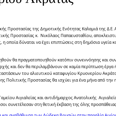
ής Προστασίας της Δημοτικής Ενότητας Καλαμιά της Δ.Ε. 
ιτικής Προστασίας κ. Νικόλαος Παπαευσταθίου, αποκλεισ
 η οποία δύναται να έχει επιπτώσεις στη δημόσια υγεία 
ηθούν θα πραγματοποιηθούν κατόπιν συνεννόησης και συν
Αρχής και δεν θα περιλαμβάνουν σε καμία περίπτωση έργα
αστάσεων του αλιευτικού καταφυγίου Κρυονερίου Ακράτα
ς Πολιτικής Προστασίας θα ισχύει για ένα μήνα από την 
μείου Αιγιαλείας και αντιδήμαρχος Ανατολικής Αιγιαλεία
όσοι συνετέλεσαν στη θετική έκβαση της όλης προσπάθειας
η και αναβάθμιση των Δώδεκα Βρυσών στην παραλία Αιγίο