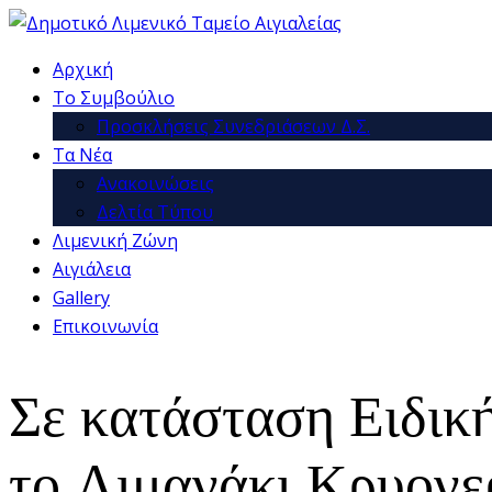
Αρχική
Το Συμβούλιο
Προσκλήσεις Συνεδριάσεων Δ.Σ.
Τα Νέα
Ανακοινώσεις
Δελτία Τύπου
Λιμενική Ζώνη
Αιγιάλεια
Gallery
Επικοινωνία
Σε κατάσταση Ειδικ
το Λιμανάκι Κρυονε