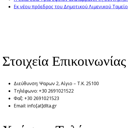
Εκ νέου πρόεδρος του Δημοτικού Λιμενικού Ταμείου 
Στοιχεία Επικοινωνίας
Διεύθυνση:
Ψαρων 2, Αίγιο – Τ.Κ. 25100
Τηλέφωνο:
+30 2691021522
Φαξ:
+30 2691021523
Email:
info[at]dlta.gr