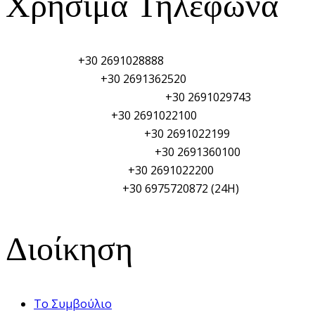
Χρήσιμα Τηλέφωνα
Λιμεναρχείο:
+30 2691028888
Τελωνείο Αιγίου:
+30 2691362520
Φυλάκιο Λιμενικού Σώματος:
+30 2691029743
Αστυνομικό τμήμα:
+30 2691022100
Πυροσβεστική Υπηρεσία:
+30 2691022199
Γενικό Νοσοκομείο Αιγίου:
+30 2691360100
Δημαρχείο Αιγιαλείας:
+30 2691022200
ΥΑΛ/ΥΑΛΕ (PSO/PFSO):
+30 6975720872 (24H)
Διοίκηση
Το Συμβούλιο