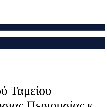
ύ Ταμείου
όσιας Περιουσίας κ.