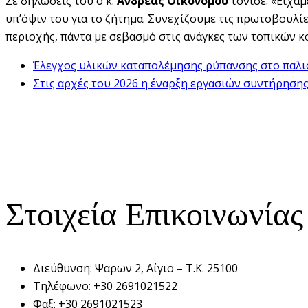
Σε δηλώσεις του ο κ.
Ανδρέας
Οικονόμου
τόνισε: «Είχαμ
υπ’όψιν του για το ζήτημα. Συνεχίζουμε τις πρωτοβουλί
περιοχής, πάντα με σεβασμό στις ανάγκες των τοπικών κ
Έλεγχος υλικών καταπολέμησης ρύπανσης στο παλι
Στις αρχές του 2026 η έναρξη εργασιών συντήρησης
Στοιχεία Επικοινωνίας
Διεύθυνση:
Ψαρων 2, Αίγιο – Τ.Κ. 25100
Τηλέφωνο:
+30 2691021522
Φαξ:
+30 2691021523