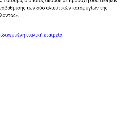
κ. Τσιούρα, ο οποίος άκουσε με προσοχή όσα τέθηκαν
 αναβάθμισης των δύο αλιευτικών καταφυγίων της
λοντος».
ιδικευμένη ιταλική εταιρεία