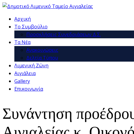
Αρχική
Το Συμβούλιο
Προσκλήσεις Συνεδριάσεων Δ.Σ.
Τα Νέα
Ανακοινώσεις
Δελτία Τύπου
Λιμενική Ζώνη
Αιγιάλεια
Gallery
Επικοινωνία
Συνάντηση προέδρου
Αιγιαλείας κ. Οικον