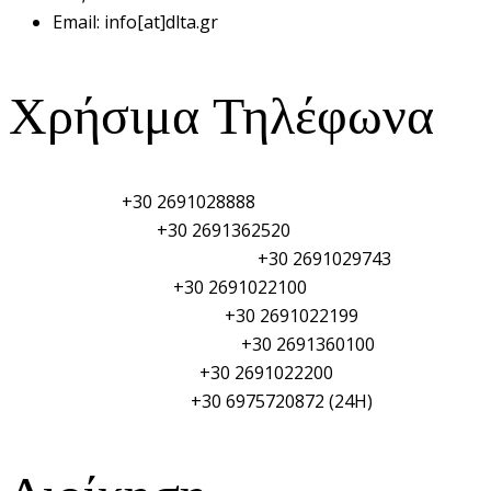
Email:
info[at]dlta.gr
Χρήσιμα Τηλέφωνα
Λιμεναρχείο:
+30 2691028888
Τελωνείο Αιγίου:
+30 2691362520
Φυλάκιο Λιμενικού Σώματος:
+30 2691029743
Αστυνομικό τμήμα:
+30 2691022100
Πυροσβεστική Υπηρεσία:
+30 2691022199
Γενικό Νοσοκομείο Αιγίου:
+30 2691360100
Δημαρχείο Αιγιαλείας:
+30 2691022200
ΥΑΛ/ΥΑΛΕ (PSO/PFSO):
+30 6975720872 (24H)
Διοίκηση