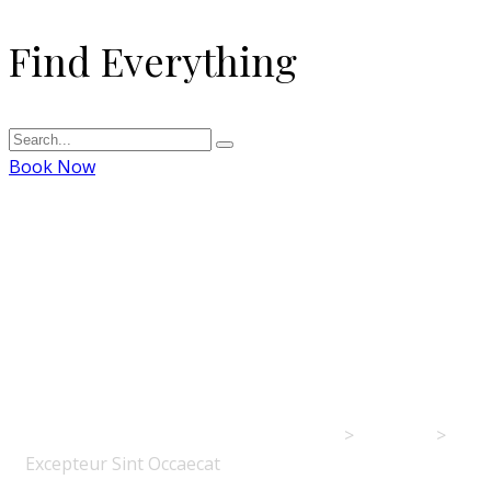
Find Everything
Book Now
Excepteur Sint
Occaecat
Δημοτικό Λιμενικό Ταμείο Αιγιαλείας
>
Portfolio
>
Excepteur Sint Occaecat