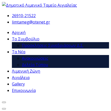
26910-21522
limtameg@otenet.gr
Αρχική
Το Συμβούλιο
Προσκλήσεις Συνεδριάσεων Δ.Σ.
Τα Νέα
Ανακοινώσεις
Δελτία Τύπου
Λιμενική Ζώνη
Αιγιάλεια
Gallery
Επικοινωνία