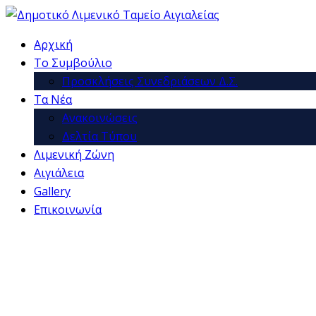
Αρχική
Το Συμβούλιο
Προσκλήσεις Συνεδριάσεων Δ.Σ.
Τα Νέα
Ανακοινώσεις
Δελτία Τύπου
Λιμενική Ζώνη
Αιγιάλεια
Gallery
Επικοινωνία