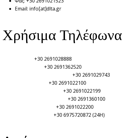
Φαξ:
+30 2691021523
Email:
info[at]dlta.gr
Χρήσιμα Τηλέφωνα
Λιμεναρχείο:
+30 2691028888
Τελωνείο Αιγίου:
+30 2691362520
Φυλάκιο Λιμενικού Σώματος:
+30 2691029743
Αστυνομικό τμήμα:
+30 2691022100
Πυροσβεστική Υπηρεσία:
+30 2691022199
Γενικό Νοσοκομείο Αιγίου:
+30 2691360100
Δημαρχείο Αιγιαλείας:
+30 2691022200
ΥΑΛ/ΥΑΛΕ (PSO/PFSO):
+30 6975720872 (24H)