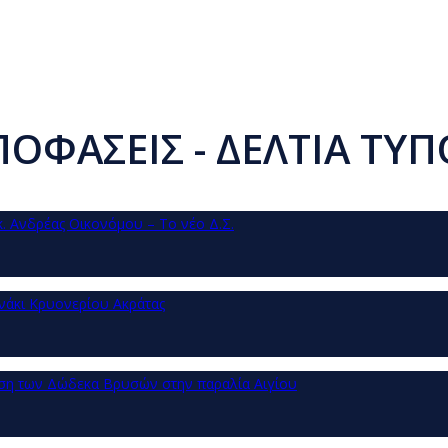
ΠΟΦΑΣΕΙΣ - ΔΕΛΤΙΑ ΤΥΠ
κ. Ανδρέας Οικονόμου – Το νέο Δ.Σ.
ανάκι Κρυονερίου Ακράτας
ιση των Δώδεκα Βρυσών στην παραλία Αιγίου