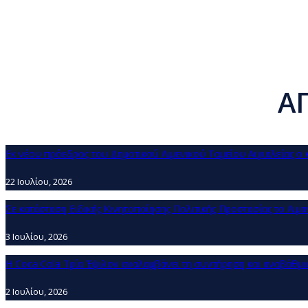
Α
Εκ νέου πρόεδρος του Δημοτικού Λιμενικού Ταμείου Αιγιαλείας ο 
22 Ιουλίου, 2026
Σε κατάσταση Ειδικής Κινητοποίησης Πολιτικής Προστασίας το Λιμ
3 Ιουλίου, 2026
Η Coca Cola Τρία Έψιλον αναλαμβάνει τη συντήρηση και αναβάθμ
2 Ιουλίου, 2026