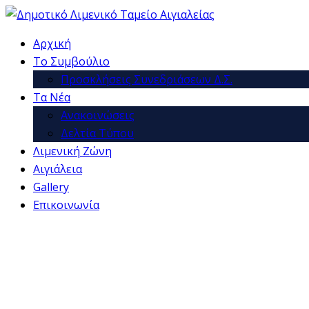
Αρχική
Το Συμβούλιο
Προσκλήσεις Συνεδριάσεων Δ.Σ.
Τα Νέα
Ανακοινώσεις
Δελτία Τύπου
Λιμενική Ζώνη
Αιγιάλεια
Gallery
Επικοινωνία