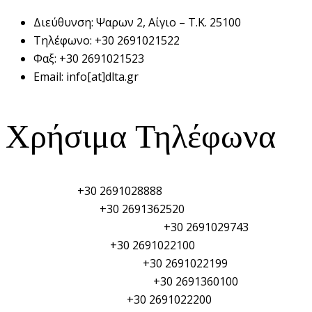
Διεύθυνση:
Ψαρων 2, Αίγιο – Τ.Κ. 25100
Τηλέφωνο:
+30 2691021522
Φαξ:
+30 2691021523
Email:
info[at]dlta.gr
Χρήσιμα Τηλέφωνα
Λιμεναρχείο:
+30 2691028888
Τελωνείο Αιγίου:
+30 2691362520
Φυλάκιο Λιμενικού Σώματος:
+30 2691029743
Αστυνομικό τμήμα:
+30 2691022100
Πυροσβεστική Υπηρεσία:
+30 2691022199
Γενικό Νοσοκομείο Αιγίου:
+30 2691360100
Δημαρχείο Αιγιαλείας:
+30 2691022200