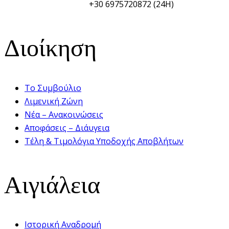
ΥΑΛ/ΥΑΛΕ (PSO/PFSO):
+30 6975720872 (24H)
Διοίκηση
Το Συμβούλιο
Λιμενική Ζώνη
Νέα – Ανακοινώσεις
Αποφάσεις – Διάυγεια
Τέλη & Τιμολόγια Υποδοχής Αποβλήτων
Αιγιάλεια
Ιστορική Αναδρομή