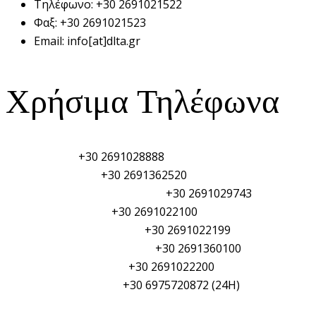
Τηλέφωνο:
+30 2691021522
Φαξ:
+30 2691021523
Email:
info[at]dlta.gr
Χρήσιμα Τηλέφωνα
Λιμεναρχείο:
+30 2691028888
Τελωνείο Αιγίου:
+30 2691362520
Φυλάκιο Λιμενικού Σώματος:
+30 2691029743
Αστυνομικό τμήμα:
+30 2691022100
Πυροσβεστική Υπηρεσία:
+30 2691022199
Γενικό Νοσοκομείο Αιγίου:
+30 2691360100
Δημαρχείο Αιγιαλείας:
+30 2691022200
ΥΑΛ/ΥΑΛΕ (PSO/PFSO):
+30 6975720872 (24H)