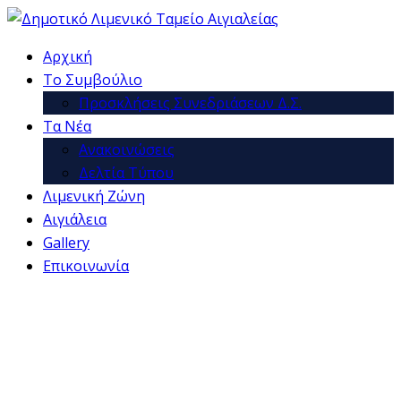
Αρχική
Το Συμβούλιο
Προσκλήσεις Συνεδριάσεων Δ.Σ.
Τα Νέα
Ανακοινώσεις
Δελτία Τύπου
Λιμενική Ζώνη
Αιγιάλεια
Gallery
Επικοινωνία