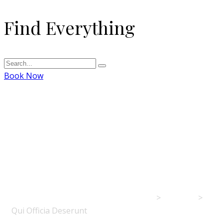
Find Everything
Book Now
Qui Officia
Deserunt
Δημοτικό Λιμενικό Ταμείο Αιγιαλείας
>
Portfolio
>
Qui Officia Deserunt