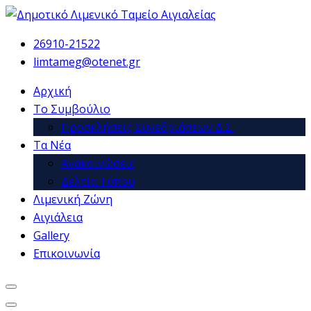
26910-21522
limtameg@otenet.gr
Αρχική
Το Συμβούλιο
Προσκλήσεις Συνεδριάσεων Δ.Σ.
Τα Νέα
Ανακοινώσεις
Δελτία Τύπου
Λιμενική Ζώνη
Αιγιάλεια
Gallery
Επικοινωνία