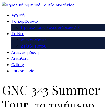
Αρχική
Το Συμβούλιο
Προσκλήσεις Συνεδριάσεων Δ.Σ.
Τα Νέα
Ανακοινώσεις
Δελτία Τύπου
Λιμενική Ζώνη
Αιγιάλεια
Gallery
Επικοινωνία
GNC 3×3 Summer
Tour, το τριήμερο