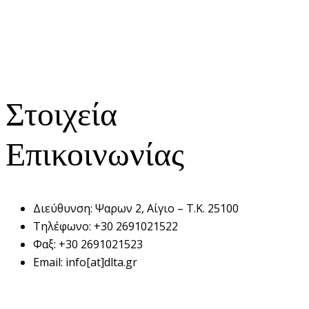
Στοιχεία
Επικοινωνίας
Διεύθυνση:
Ψαρων 2, Αίγιο – Τ.Κ. 25100
Τηλέφωνο:
+30 2691021522
Φαξ:
+30 2691021523
Email:
info[at]dlta.gr