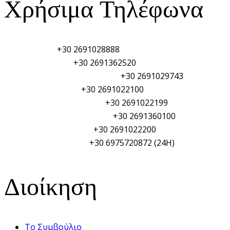
Χρήσιμα Τηλέφωνα
Λιμεναρχείο:
+30 2691028888
Τελωνείο Αιγίου:
+30 2691362520
Φυλάκιο Λιμενικού Σώματος:
+30 2691029743
Αστυνομικό τμήμα:
+30 2691022100
Πυροσβεστική Υπηρεσία:
+30 2691022199
Γενικό Νοσοκομείο Αιγίου:
+30 2691360100
Δημαρχείο Αιγιαλείας:
+30 2691022200
ΥΑΛ/ΥΑΛΕ (PSO/PFSO):
+30 6975720872 (24H)
Διοίκηση
Το Συμβούλιο