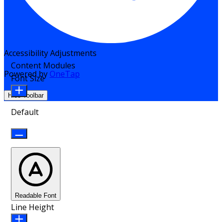
Accessibility Adjustments
Content Modules
Powered by
OneTap
Font Size
Hide Toolbar
Default
Readable Font
Line Height