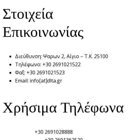
Στοιχεία
Επικοινωνίας
Διεύθυνση:
Ψαρων 2, Αίγιο – Τ.Κ. 25100
Τηλέφωνο:
+30 2691021522
Φαξ:
+30 2691021523
Email:
info[at]dlta.gr
Χρήσιμα Τηλέφωνα
Λιμεναρχείο:
+30 2691028888
Τελωνείο Αιγίου:
+30 2691362520