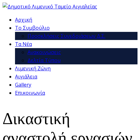
Αρχική
Το Συμβούλιο
Προσκλήσεις Συνεδριάσεων Δ.Σ.
Τα Νέα
Ανακοινώσεις
Δελτία Τύπου
Λιμενική Ζώνη
Αιγιάλεια
Gallery
Επικοινωνία
Δικαστική
αναστολή εργασιών