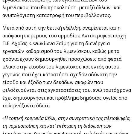
λιμενίσκου, που θα προκαλούσε -μεταξύ άλλων- και
ανυπολόγιστη καταστροφή του περιβάλλοντος.
Μετά από αυτή την θετική εξέλιξη, αναμένεται και η
απόφαση εκ μέρους του αρμοδίου Αντιπεριφερειάρχη
Π.Ε. Αχαΐας κ. Φωκίωνα Ζαΐμη για τη διενέργεια
εργασιών καθαρισμού του λιμενίσκου, καθώς με τα
χρόνια έχουν δημιουργηθεί προσχώσεις από φερτά
υλικά στην είσοδο του λιμενίσκου και εντός αυτού,
γεγονός που έχει καταστήσει σχεδόν αδύνατη την
είσοδο και έξοδο των δεκάδων σκαφών που
φιλοξενούνται στις εγκαταστάσεις του, ενώ ταυτόχρονα
έχει δημιουργήσει και πρόβλημα δημόσιας υγείας από
τα λιμνάζοντα ύδατα.
«Η τοπική κοινωνία θέλει, στην συντριπτική της πλειοψηφία,
τη νομιμοποίηση και κατ’ επέκταση τη διάσωση των
λιμενίσκων σε Κρυονέρι και Διακοπτό, ενώ δικός μας στόχος