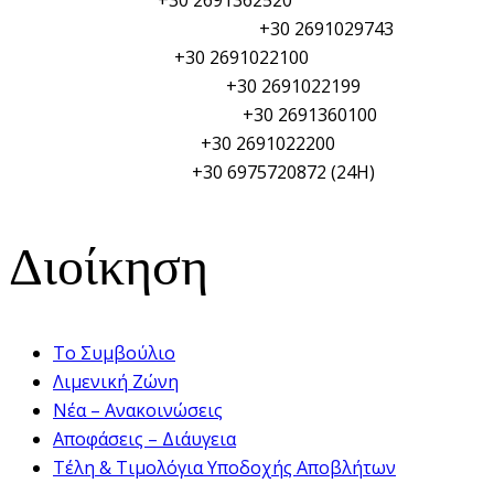
Φυλάκιο Λιμενικού Σώματος:
+30 2691029743
Αστυνομικό τμήμα:
+30 2691022100
Πυροσβεστική Υπηρεσία:
+30 2691022199
Γενικό Νοσοκομείο Αιγίου:
+30 2691360100
Δημαρχείο Αιγιαλείας:
+30 2691022200
ΥΑΛ/ΥΑΛΕ (PSO/PFSO):
+30 6975720872 (24H)
Διοίκηση
Το Συμβούλιο
Λιμενική Ζώνη
Νέα – Ανακοινώσεις
Αποφάσεις – Διάυγεια
Τέλη & Τιμολόγια Υποδοχής Αποβλήτων