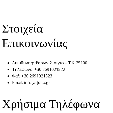
Στοιχεία
Επικοινωνίας
Διεύθυνση:
Ψαρων 2, Αίγιο – Τ.Κ. 25100
Τηλέφωνο:
+30 2691021522
Φαξ:
+30 2691021523
Email:
info[at]dlta.gr
Χρήσιμα Τηλέφωνα