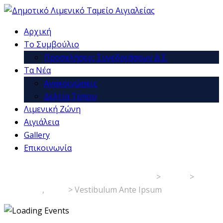
Αρχική
Το Συμβούλιο
Προσκλήσεις Συνεδριάσεων Δ.Σ.
Τα Νέα
Ανακοινώσεις
Δελτία Τύπου
Λιμενική Ζώνη
Αιγιάλεια
Gallery
Επικοινωνία
Δημοτικό Λιμενικό Ταμείο Αιγιαλείας
>
Events
>
holidays
,
party
>
Vestibulum Ante Ipsum