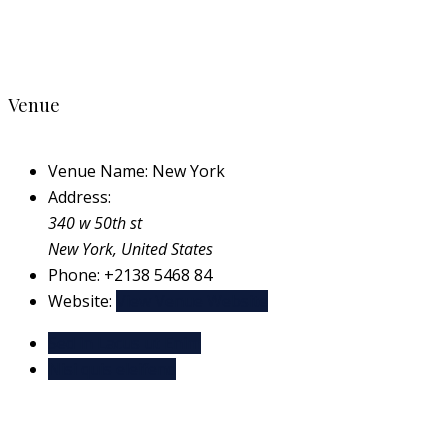
Venue
Venue Name:
New York
Address:
340 w 50th st
New York
,
United States
Phone:
+2138 5468 84
Website:
View Venue Website
Sed in Lacus ut Enim
Nisi quis eleifend