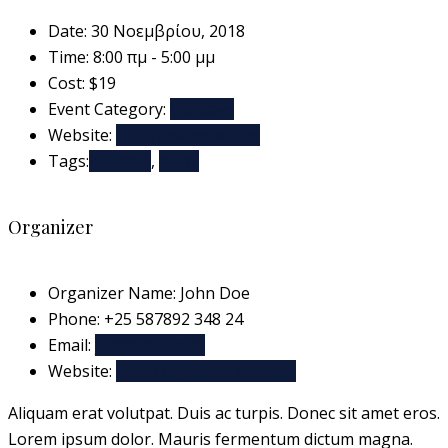
Date:
30 Νοεμβρίου, 2018
Time:
8:00 πμ - 5:00 μμ
Cost:
$19
Event Category:
Holidays
Website:
http://example.com
Tags:
holidays
,
party
Organizer
Organizer Name:
John Doe
Phone:
+25 587892 348 24
Email:
john@doe.com
Website:
View Organizer Website
Aliquam erat volutpat. Duis ac turpis. Donec sit amet eros.
Lorem ipsum dolor. Mauris fermentum dictum magna.