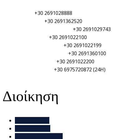
Λιμεναρχείο:
+30 2691028888
Τελωνείο Αιγίου:
+30 2691362520
Φυλάκιο Λιμενικού Σώματος:
+30 2691029743
Αστυνομικό τμήμα:
+30 2691022100
Πυροσβεστική Υπηρεσία:
+30 2691022199
Γενικό Νοσοκομείο Αιγίου:
+30 2691360100
Δημαρχείο Αιγιαλείας:
+30 2691022200
ΥΑΛ/ΥΑΛΕ (PSO/PFSO):
+30 6975720872 (24H)
Διοίκηση
Το Συμβούλιο
Λιμενική Ζώνη
Νέα – Ανακοινώσεις