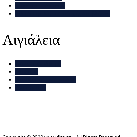
Αποφάσεις – Διάυγεια
Τέλη & Τιμολόγια Υποδοχής Αποβλήτων
Αιγιάλεια
Ιστορική Αναδρομή
Αξιοθέατα
Ανακαλύψτε την Αιγιάλεια
Photo Gallery