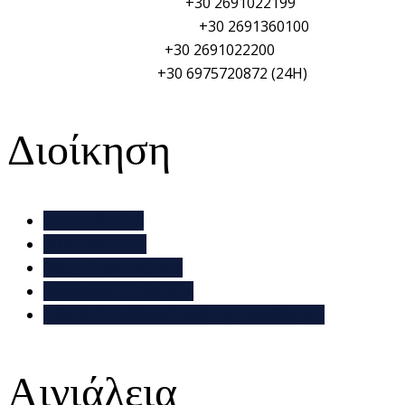
Πυροσβεστική Υπηρεσία:
+30 2691022199
Γενικό Νοσοκομείο Αιγίου:
+30 2691360100
Δημαρχείο Αιγιαλείας:
+30 2691022200
ΥΑΛ/ΥΑΛΕ (PSO/PFSO):
+30 6975720872 (24H)
Διοίκηση
Το Συμβούλιο
Λιμενική Ζώνη
Νέα – Ανακοινώσεις
Αποφάσεις – Διάυγεια
Τέλη & Τιμολόγια Υποδοχής Αποβλήτων
Αιγιάλεια