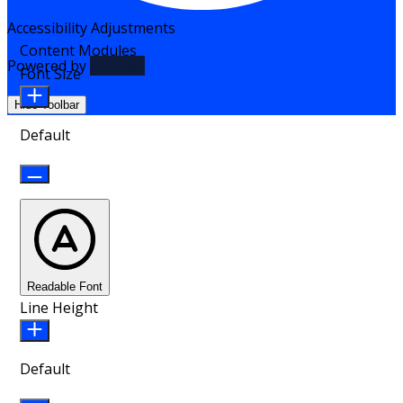
Accessibility Adjustments
Content Modules
Powered by
OneTap
Font Size
Hide Toolbar
Default
Readable Font
Line Height
Default