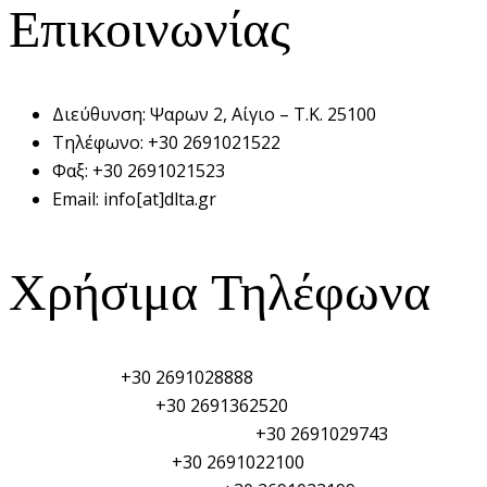
Επικοινωνίας
Διεύθυνση:
Ψαρων 2, Αίγιο – Τ.Κ. 25100
Τηλέφωνο:
+30 2691021522
Φαξ:
+30 2691021523
Email:
info[at]dlta.gr
Χρήσιμα Τηλέφωνα
Λιμεναρχείο:
+30 2691028888
Τελωνείο Αιγίου:
+30 2691362520
Φυλάκιο Λιμενικού Σώματος:
+30 2691029743
Αστυνομικό τμήμα:
+30 2691022100