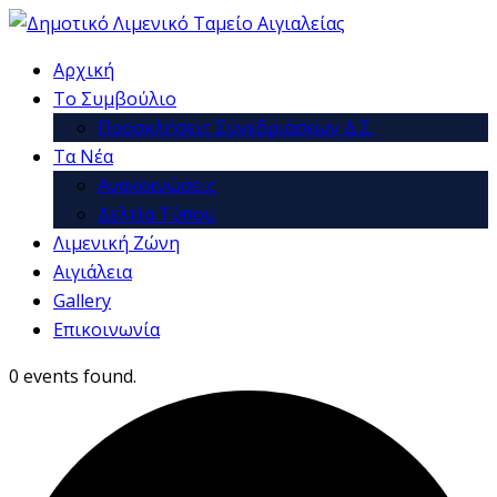
Αρχική
Το Συμβούλιο
Προσκλήσεις Συνεδριάσεων Δ.Σ.
Τα Νέα
Ανακοινώσεις
Δελτία Τύπου
Λιμενική Ζώνη
Αιγιάλεια
Gallery
Επικοινωνία
0 events found.