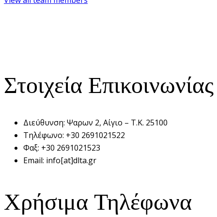
Στοιχεία Επικοινωνίας
Διεύθυνση:
Ψαρων 2, Αίγιο – Τ.Κ. 25100
Τηλέφωνο:
+30 2691021522
Φαξ:
+30 2691021523
Email:
info[at]dlta.gr
Χρήσιμα Τηλέφωνα