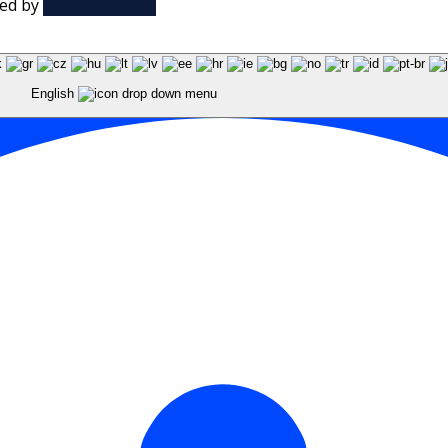
red by
Web-Greece.Gr
English