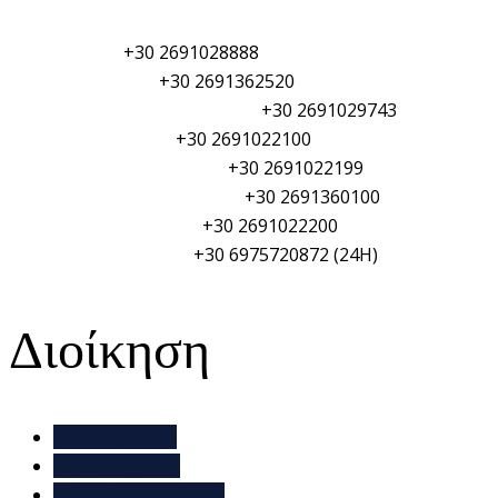
Λιμεναρχείο:
+30 2691028888
Τελωνείο Αιγίου:
+30 2691362520
Φυλάκιο Λιμενικού Σώματος:
+30 2691029743
Αστυνομικό τμήμα:
+30 2691022100
Πυροσβεστική Υπηρεσία:
+30 2691022199
Γενικό Νοσοκομείο Αιγίου:
+30 2691360100
Δημαρχείο Αιγιαλείας:
+30 2691022200
ΥΑΛ/ΥΑΛΕ (PSO/PFSO):
+30 6975720872 (24H)
Διοίκηση
Το Συμβούλιο
Λιμενική Ζώνη
Νέα – Ανακοινώσεις