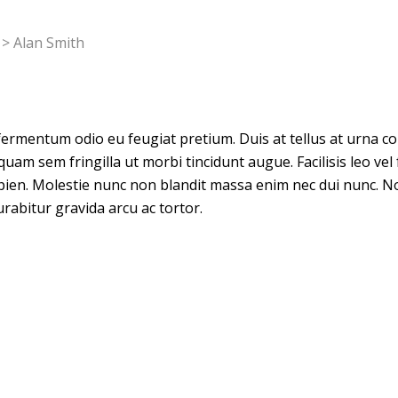
>
Alan Smith
s fermentum odio eu feugiat pretium. Duis at tellus at urna c
quam sem fringilla ut morbi tincidunt augue. Facilisis leo vel
pien. Molestie nunc non blandit massa enim nec dui nunc. Non
rabitur gravida arcu ac tortor.