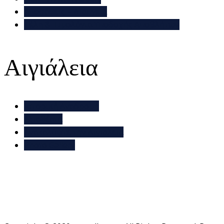
Αποφάσεις – Διάυγεια
Τέλη & Τιμολόγια Υποδοχής Αποβλήτων
Αιγιάλεια
Ιστορική Αναδρομή
Αξιοθέατα
Ανακαλύψτε την Αιγιάλεια
Photo Gallery