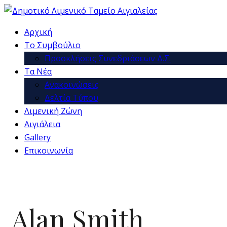
Αρχική
Το Συμβούλιο
Προσκλήσεις Συνεδριάσεων Δ.Σ.
Τα Νέα
Ανακοινώσεις
Δελτία Τύπου
Λιμενική Ζώνη
Αιγιάλεια
Gallery
Επικοινωνία
Alan Smith