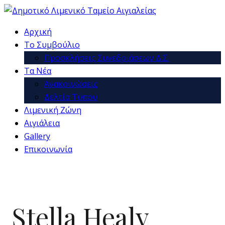
Αρχική
Το Συμβούλιο
Προσκλήσεις Συνεδριάσεων Δ.Σ.
Τα Νέα
Ανακοινώσεις
Δελτία Τύπου
Λιμενική Ζώνη
Αιγιάλεια
Gallery
Επικοινωνία
Stella Healy