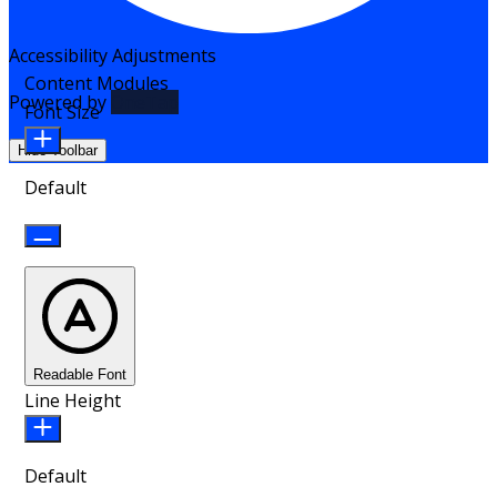
Accessibility Adjustments
Content Modules
Powered by
OneTap
Font Size
Hide Toolbar
Default
Readable Font
Line Height
Default