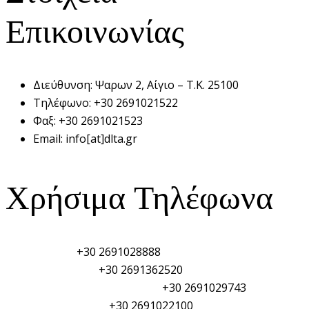
Επικοινωνίας
Διεύθυνση:
Ψαρων 2, Αίγιο – Τ.Κ. 25100
Τηλέφωνο:
+30 2691021522
Φαξ:
+30 2691021523
Email:
info[at]dlta.gr
Χρήσιμα Τηλέφωνα
Λιμεναρχείο:
+30 2691028888
Τελωνείο Αιγίου:
+30 2691362520
Φυλάκιο Λιμενικού Σώματος:
+30 2691029743
Αστυνομικό τμήμα:
+30 2691022100