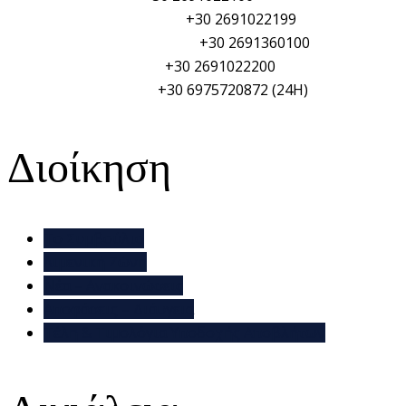
Πυροσβεστική Υπηρεσία:
+30 2691022199
Γενικό Νοσοκομείο Αιγίου:
+30 2691360100
Δημαρχείο Αιγιαλείας:
+30 2691022200
ΥΑΛ/ΥΑΛΕ (PSO/PFSO):
+30 6975720872 (24H)
Διοίκηση
Το Συμβούλιο
Λιμενική Ζώνη
Νέα – Ανακοινώσεις
Αποφάσεις – Διάυγεια
Τέλη & Τιμολόγια Υποδοχής Αποβλήτων